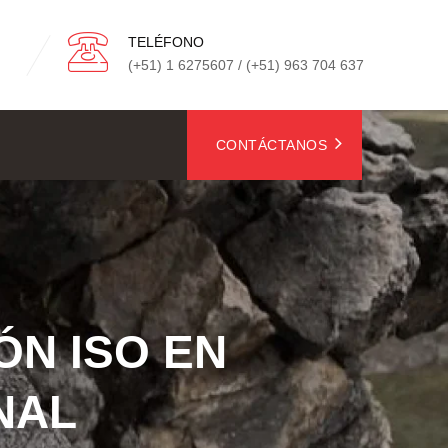
TELÉFONO
(+51) 1 6275607 / (+51) 963 704 637
CONTÁCTANOS
ÓN ISO EN
NAL